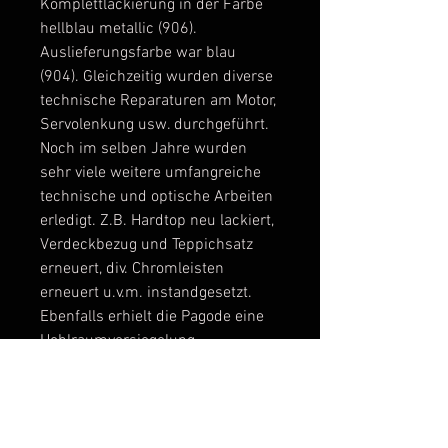
Komplettlackierung in der Farbe
hellblau metallic (906).
Auslieferungsfarbe war blau
(904). Gleichzeitig wurden diverse
technische Reparaturen am Motor,
Servolenkung usw. durchgeführt.
Noch im selben Jahre wurden
sehr viele weitere umfangreiche
technische und optische Arbeiten
erledigt. Z.B. Hardtop neu lackiert,
Verdeckbezug und Teppichsatz
erneuert, div. Chromleisten
erneuert u.v.m. instandgesetzt.
Ebenfalls erhielt die Pagode eine
Hohlraumversiegelung.
Sämtliche Arbeiten sind seit 2012
dokumentiert.
2013 wurden im Pagoden-Center
die Lederausstattung inkl.