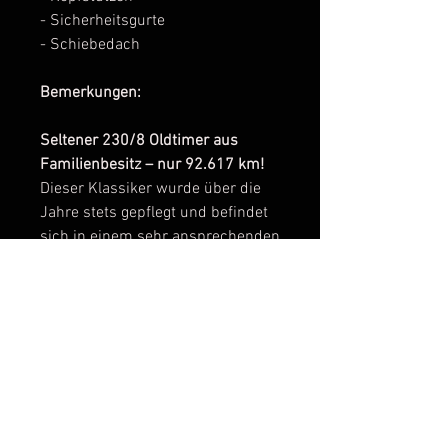
- Sicherheitsgurte
- Schiebedach
Bemerkungen:
Seltener 230/8 Oldtimer aus
Familienbesitz – nur 92.617 km!
Dieser Klassiker wurde über die
Jahre stets gepflegt und befindet
sich in einem sehr ansprechenden
Zustand. Ein Fahrzeug mit sehr
guter Karosseriesubstanz - neue
lackiert. Der Innenraum befindet
sich in einem sehr guten Zustand.
Ein attraktiver Oldtimer mit
Charme, guter Historie und
großem Wertsteigerungspotenzial.