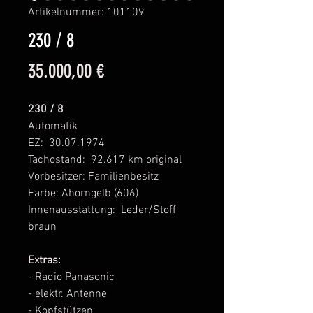
Artikelnummer: 101109
230 / 8
Preis
35.000,00 €
230 / 8
Automatik
EZ: 30.07.1974
Tachostand: 92.617 km original
Vorbesitzer: Familienbesitz
Farbe: Ahorngelb (606)
Innenausstattung: Leder/Stoff
braun
Extras:
- Radio Panasonic
- elektr. Antenne
- Kopfstützen